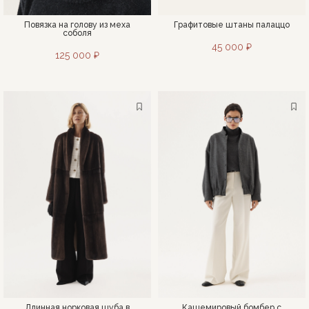
Повязка на голову из меха
Графитовые штаны палаццо
соболя
45 000 ₽
125 000 ₽
Длинная норковая шуба в
Кашемировый бомбер с