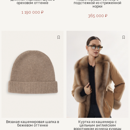
ореховом оттенке
подстежкой из стриженной
норки
1 190 000 ₽
365 000 ₽
Вязаная кашемировая шапка в
Куртка из кашемира с
бежевом оттенке
цельным английским
воротником из меха куницы