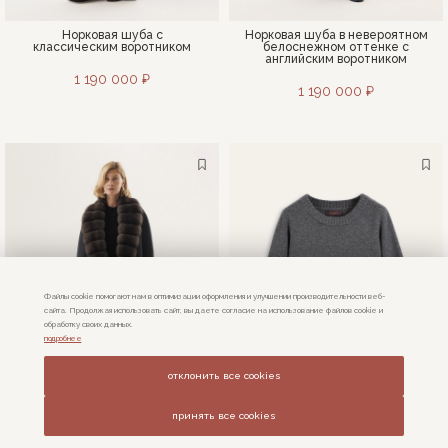
Норковая шуба с
Норковая шуба в невероятном
классическим воротником
белоснежном оттенке с
английским воротником
1 190 000 ₽
1 190 000 ₽
Файлы cookie помогают нам в оптимизации оформления и улучшении производительности веб-
сайта. Продолжая использовать сайт, вы даете cогласие на использование файлов cookie и
обработку своих данных.
подробнее
отклонить все cookies
принять все cookies