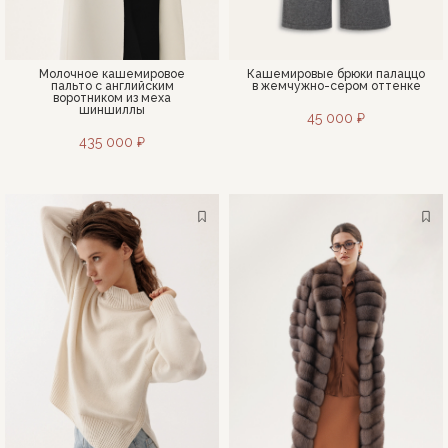
Молочное кашемировое
Кашемировые брюки палаццо
пальто с английским
в жемчужно-сером оттенке
воротником из меха
шиншиллы
45 000 ₽
435 000 ₽