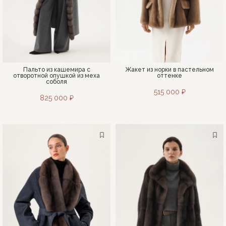
Пальто из кашемира c
Жакет из норки в пастельном
отворотной опушкой из меха
оттенке
соболя
515 000 ₽
825 000 ₽