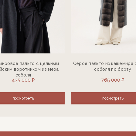
мировое пальто с цельным
Серое пальто из кашемира 
йским воротником из меха
соболя по борту
соболя
435 000 ₽
765 000 ₽
посмотреть
посмотреть