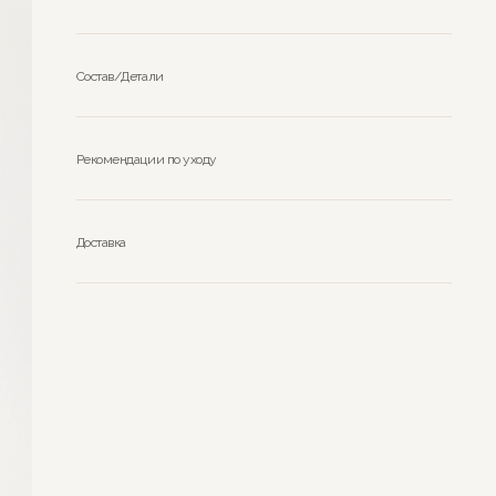
подходил к цвету кашемирового пальто.
Благодаря съемному воротнику, пальто может
носиться как классическое весенне-осеннее пальто
Состав/Детали
без меховой отделки.
Рекомендации по уходу
Доставка