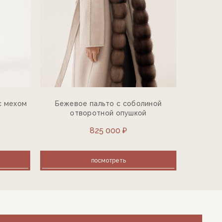
с мехом
Бежевое пальто с соболиной
Кашеми
отворотной опушкой
воро
825 000 ₽
посмотреть