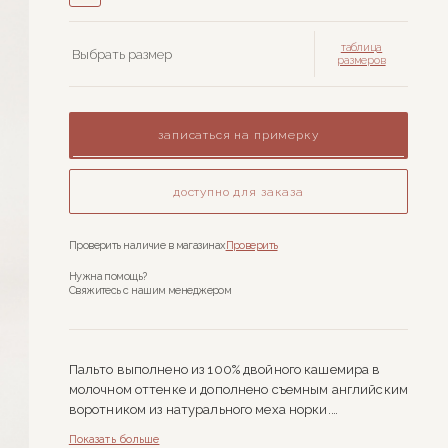
таблица
Выбрать размер
размеров
записаться на примерку
доступно для заказа
Проверить наличие в магазинах
Проверить
Нужна помощь?
Свяжитесь с нашим менеджером
Пальто выполнено из 100% двойного кашемира в
молочном оттенке и дополнено съемным английским
воротником из натурального меха норки.
Цвет воротника подобран так, чтобы он идеально
Показать больше