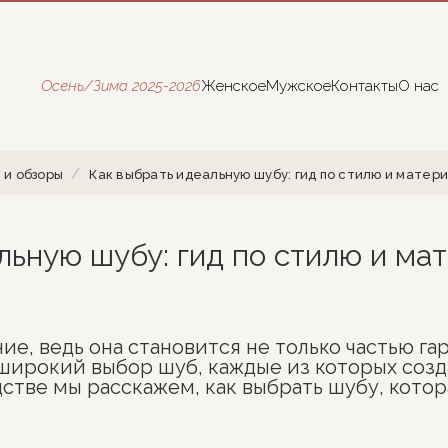
Осень/Зима 2025-2026
Женское
Мужское
Контакты
О нас
 и обзоры
Как выбрать идеальную шубу: гид по стилю и материа
ьную шубу: гид по стилю и мат
е, ведь она становится не только частью га
т широкий выбор шуб, каждые из которых созд
стве мы расскажем, как выбрать шубу, кото