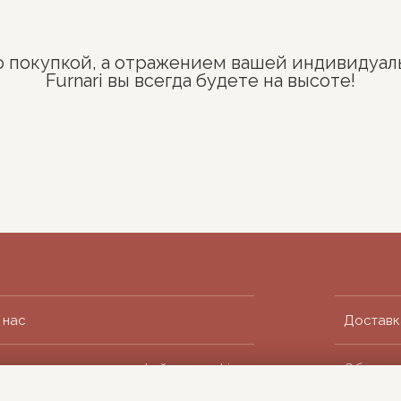
о покупкой, а отражением вашей индивидуал
Furnari вы всегда будете на высоте!
 нас
Доставк
олитика в отношении файлов cookie
Обмен и