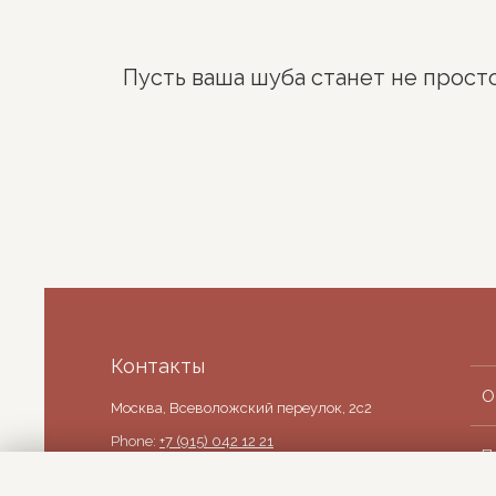
Пусть ваша шуба станет не прост
Контакты
О
Москва, Всеволожский переулок, 2с2
Phone:
+7 (915) 042 12 21
П
E-mail:
info-furnari@yandex.ru