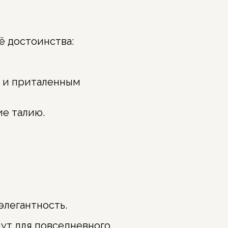
ё достоинства:
х и приталенным
е талию.
элегантность.
ут для повседневного